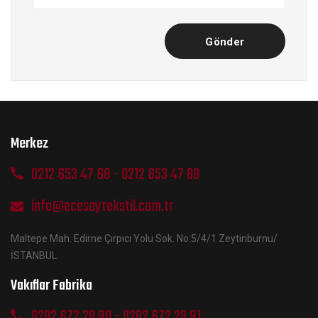
Gönder
Merkez
0212 653 47 68
0212 653 47 88
info@ecesoytekstil.com.tr
Maltepe Mah. Edirne Çırpıcı Yolu Sok. No:5/4/1 Zeytinburnu/
İSTANBUL
Vakıflar Fabrika
0282 672 28 90
0282 672 28 91